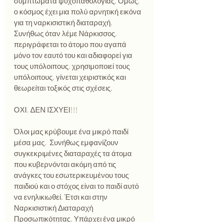
συμπτώματα ψυχοπαθολογίας. Όμως, 
ο κόσμος έχει μια πολύ αρνητική εικόνα 
για τη ναρκισιστική διαταραχή. 
Συνήθως όταν λέμε Νάρκισσος, 
περιγράφεται το άτομο που αγαπά 
μόνο τον εαυτό του και αδιαφορεί για 
τους υπόλοιπους, χρησιμοποιεί τους 
υπόλοιπους, γίνεται χειριστικός και 
θεωρείται τοξικός στις σχέσεις.
ΟΧΙ, ΔΕΝ ΙΣΧΥΕΙ!!!
Όλοι μας κρύβουμε ένα μικρό παιδί 
μέσα μας.  Συνήθως εμφανίζουν 
συγκεκριμένες διαταραχές τα άτομα 
που κυβερνόνται ακόμη από τις 
ανάγκες του εσωτερικευμένου τους 
παιδιού και ο στόχος είναι το παιδί αυτό 
να ενηλικιωθεί. Έτσι και στην 
Ναρκισιστική Διαταραχή 
Προσωπικότητας. Υπάρχει ένα μικρό 