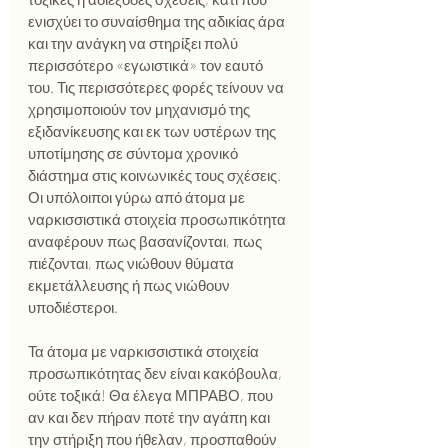
ενισχύει το συναίσθημα της αδικίας άρα 
και την ανάγκη να στηρίξει πολύ 
περισσότερο «εγωιστικά» τον εαυτό 
του. Τις περισσότερες φορές τείνουν να 
χρησιμοποιούν τον μηχανισμό της 
εξιδανίκευσης και εκ των υστέρων της 
υποτίμησης σε σύντομα χρονικό 
διάστημα στις κοινωνικές τους σχέσεις.  
Οι υπόλοιποι γύρω από άτομα με 
ναρκισσιστικά στοιχεία προσωπικότητα 
αναφέρουν πως βασανίζονται, πως 
πιέζονται, πως νιώθουν θύματα 
εκμετάλλευσης ή πως νιώθουν 
υποδιέστεροι.
Τα άτομα με ναρκισσιστικά στοιχεία 
προσωπικότητας δεν είναι κακόβουλα, 
ούτε τοξικά! Θα έλεγα ΜΠΡΑΒΟ, που 
αν και δεν πήραν ποτέ την αγάπη και 
την στήριξη που ήθελαν, προσπαθούν 