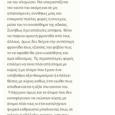
να τον πληγώσει. Να υπερασπίζεται 
τον εαυτό του ακόμη και σε μη 
απαιτούμενες συνθήκες μιας και 
επικρατεί πολλές φορές ή συνεχώς 
μέσα του το συναίσθημα της αδικίας.  
Συνήθως έχει απόλυτες απόψεις, θέλει 
να παίρνει αρκετή φροντίδα από τους 
άλλους, όμως δεν δείχνει την αντίστοιχη 
φροντίδα ίσως εξαιτίας του φόβου πως 
το να αφαιθεί θα γίνει ευαίσθητος και 
άρα αδύναμος. Τις περισσότερες φορές 
επιλέγει να είναι πλάι από άτομα με 
κύρος ή με άτομα που έχουν ένα 
υπόβαθρο άξιο θαυμασμού ή επιλέγει 
θέσεις με κύρος καθώς έτσι νιώθει πως 
αποδεικνύεται η αξία του εαυτού του. 
 Υπάρχουν όμως και τα άτομα που δεν 
καταφέρνουν να νιώσουν κύρος με 
άτομα πλάι τους κι έτσι καταλήγουν 
ψυχικά εύθραυστα μπαίνοντας ίσως σε 
τοξικές ή αδιέξοδες σχέσεις, κάτι που 