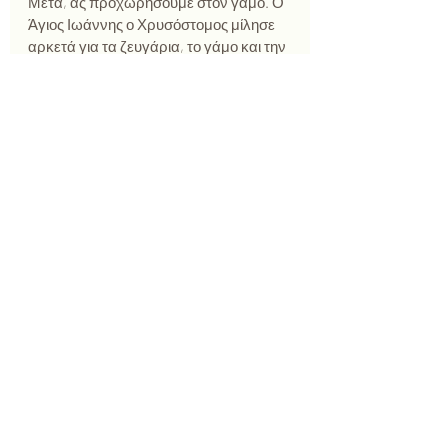
Μετά, ας προχωρήσουμε στον γάμο. Ο 
Άγιος Ιωάννης ο Χρυσόστομος μίλησε 
αρκετά για τα ζευγάρια, το γάμο και την 
οικογένεια.  Τα πιο σημαντικά θεμέλεια, 
είναι η βελτίωση της επικοινωνίας ενός 
ζευγαριου, η καλλιέργεια της 
εμπιστοσύνης και η ενίσχυση του 
σεβασμού και όχι με τη θεωρητική την 
έννοια, αλλά την πρακτική του έννοια, 
ακούγοντας δηλαδή τις ανάγκες του 
συντρόφου μας.  Είναι βασικά ή τα 
βασικότερα θεμέλεια και της θεραπείας 
ζεύγους τα πιο πάνω. Αν υπάρχει η 
ψευδαίσθηση ότι στον ψυχολόγο πας 
για να του πεις πως απατάς το 
σύντροφό σου και μετά ο ψυχολόγος να 
σε ενθαρρύνει να το κάνεις γιατί είναι η 
προσωπική σου ανάγκη, αυτό είναι 
εντελώς λάθος. Αν το πιο πάνω ισχύει, 
τότο ο ψυχολόγος θα σε βοηθήσει να 
επιλέξεις μία ζωή και θα σου δώσει 