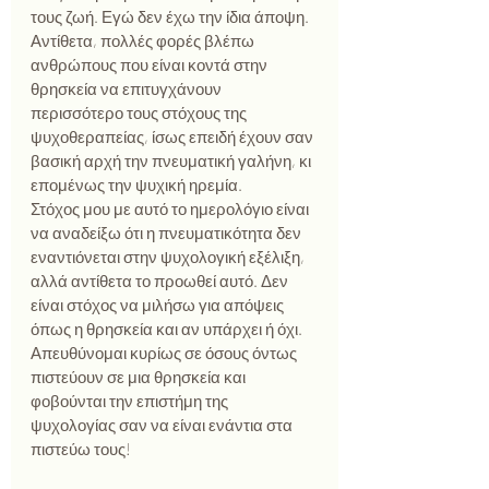
τους ζωή. Εγώ δεν έχω την ίδια άποψη. 
Αντίθετα, πολλές φορές βλέπω 
ανθρώπους που είναι κοντά στην 
θρησκεία να επιτυγχάνουν 
περισσότερο τους στόχους της 
ψυχοθεραπείας, ίσως επειδή έχουν σαν 
βασική αρχή την πνευματική γαλήνη, κι 
επομένως την ψυχική ηρεμία.
Στόχος μου με αυτό το ημερολόγιο είναι 
να αναδείξω ότι η πνευματικότητα δεν 
εναντιόνεται στην ψυχολογική εξέλιξη, 
αλλά αντίθετα το προωθεί αυτό. Δεν 
είναι στόχος να μιλήσω για απόψεις 
όπως η θρησκεία και αν υπάρχει ή όχι. 
Απευθύνομαι κυρίως σε όσους όντως 
πιστεύουν σε μια θρησκεία και 
φοβούνται την επιστήμη της 
ψυχολογίας σαν να είναι ενάντια στα 
πιστεύω τους!