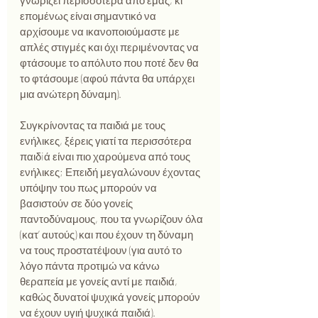
γνωρίζει περισσότερα από εμάς, κι 
επομένως είναι σημαντικό να 
αρχίσουμε να ικανοποιούμαστε με 
απλές στιγμές και όχι περιμένοντας να 
φτάσουμε το απόλυτο που ποτέ δεν θα 
το φτάσουμε (αφού πάντα θα υπάρχει 
μια ανώτερη δύναμη).
Συγκρίνοντας τα παιδιά με τους 
ενήλικες, ξέρεις γιατί τα περισσότερα 
παιδiά είναι πιο χαρούμενα από τους 
ενήλικες; Επειδή μεγαλώνουν έχοντας 
υπόψην του πως μπορούν να 
βασιστούν σε δύο γονείς 
παντοδύναμους, που τα γνωρίζουν όλα 
(κατ’ αυτούς) και που έχουν τη δύναμη 
να τους προστατέψουν (για αυτό το 
λόγο πάντα προτιμώ να κάνω 
θεραπεία με γονείς αντί με παιδιά, 
καθώς δυνατοί ψυχικά γονείς μπορούν 
να έχουν υγιή ψυχικά παιδιά). 