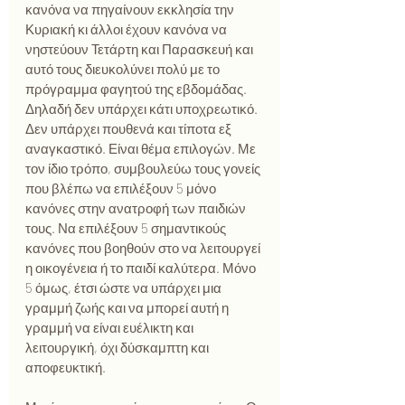
κανόνα να πηγαίνουν εκκλησία την 
Κυριακή κι άλλοι έχουν κανόνα να 
νηστεύουν Τετάρτη και Παρασκευή και 
αυτό τους διευκολύνει πολύ με το 
πρόγραμμα φαγητού της εβδομάδας. 
Δηλαδή δεν υπάρχει κάτι υποχρεωτικό. 
Δεν υπάρχει πουθενά και τίποτα εξ 
αναγκαστικό. Είναι θέμα επιλογών. Με 
τον ίδιο τρόπο, συμβουλεύω τους γονείς 
που βλέπω να επιλέξουν 5 μόνο 
κανόνες στην ανατροφή των παιδιών 
τους. Να επιλέξουν 5 σημαντικούς 
κανόνες που βοηθούν στο να λειτουργεί 
η οικογένεια ή το παιδί καλύτερα. Μόνο 
5 όμως, έτσι ώστε να υπάρχει μια 
γραμμή ζωής και να μπορεί αυτή η 
γραμμή να είναι ευέλικτη και 
λειτουργική, όχι δύσκαμπτη και 
αποφευκτική.