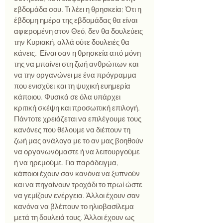
εβδομάδα σου. Τι λέει η θρησκεία; Ότι η 
έβδομη ημέρα της εβδομάδας θα είναι 
αφιερομένη στον Θεό, δεν θα δουλεύεις 
την Κυριακή, αλλά ούτε δουλειές θα 
κάνεις.  Είναι σαν η θρησκεία από μόνη 
της να μπαίνει στη ζωή ανθρώπων και 
να την οργανώνει με ένα πρόγραμμα 
που ενισχύει και τη ψυχική ευημερία 
κάποιου. Φυσικά σε όλα υπάρχει 
κριτική σκέψη και προσωπική επιλογή. 
Πάντοτε χρειάζεται να επιλέγουμε τους 
κανόνες που θέλουμε να διέπουν τη 
ζωή μας ανάλογα με το αν μας βοηθούν 
να οργανωνόμαστε ή να λειτουργούμε 
ή να ηρεμούμε. Για παράδειγμα, 
κάποιοι έχουν σαν κανόνα να ξυπνούν 
και να πηγαίνουν τροχάδι το πρωί ώστε 
να γεμίζουν ενέργεια. Άλλοι έχουν σαν 
κανόνα να βλέπουν το ηλιοβασίλεμα 
μετά τη δουλειά τους. Άλλοι έχουν ως 