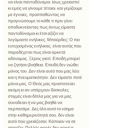
να είναι παντοδύναμοι, ίσως χρειαστεί 
κι εμείς να γίνουμε τέτοιοι, και γεμίζουμε 
με έγνοιες, προσπαθώντας να 
προγνώσουμε το κάθε τι πριν γίνει 
αποδυκνείοντας πως όντως είμαστε 
παντοδύναμοι κι έτσι αξίζει να 
λεγόμαστε ενήλικες. Μπούρδες! Ο πιο 
ευτυχισμένος ενήλικας, είναι αυτός που 
παραδέχεται πως είναι αρκετά 
αδύναμος. Ξέρεις γιατί; Επειδή μπορεί 
να ζητήσει βοήθεια. Επειδή δεν νιώθει 
μόνος του. Δεν είναι αυτό που μας λέει 
και η πνευματικότητα: Δεν είμαστε ποτέ 
μόνοι μας. Ο Θεός μας προστατεύει, 
ακόμη κι αν υπάρχουν δύσκολες 
στιγμές είναι δίπλα μας για να μας 
συνοδεύει ή να μας βοηθά να 
περπατάμε. Δες όλο αυτό το νόημα 
στην καθημερινότητά σου, δεν είναι 
αυτό που χρειάζεσαι; Κάποιον να σε 
στηρίζει; Πολλές φορές δεν αρκεί η 