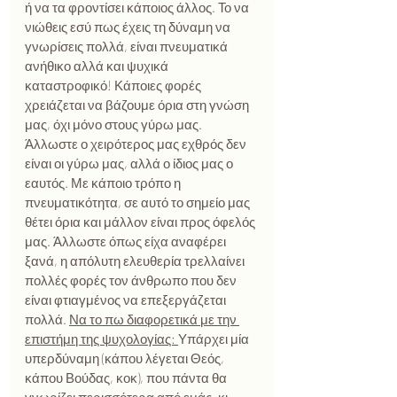
ή να τα φροντίσει κάποιος άλλος. Το να 
νιώθεις εσύ πως έχεις τη δύναμη να 
γνωρίσεις πολλά, είναι πνευματικά 
ανήθικο αλλά και ψυχικά 
καταστροφικό! Κάποιες φορές 
χρειάζεται να βάζουμε όρια στη γνώση 
μας, όχι μόνο στους γύρω μας. 
Άλλωστε ο χειρότερος μας εχθρός δεν 
είναι οι γύρω μας, αλλά ο ίδιος μας ο 
εαυτός. Με κάποιο τρόπο η 
πνευματικότητα, σε αυτό το σημείο μας 
θέτει όρια και μάλλον είναι προς όφελός 
μας. Άλλωστε όπως είχα αναφέρει 
ξανά, η απόλυτη ελευθερία τρελλαίνει 
πολλές φορές τον άνθρωπο που δεν 
είναι φτιαγμένος να επεξεργάζεται 
πολλά. 
Να το πω διαφορετικά με την 
επιστήμη της ψυχολογίας: 
Υπάρχει μία 
υπερδύναμη (κάπου λέγεται Θεός, 
κάπου Βούδας, κοκ), που πάντα θα 