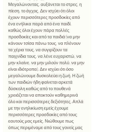
Μεγαλώνοντας, αυξάνεται το στρες, η 
πίεση, το άγχος. Δεν ισχύει ότι όλοι 
έχουν περισσότερες προσδοκίες από 
ένα ενήλικα παρά από ένα παιδί, 
καθώς όλοι έχουν πάρα πολλές 
προσδοκίες και από τα παιδιά (να μην 
κάνουν τσίσα πάνω τους, να πλένουν 
τα χέρια τους, να συγιρίζουν τα 
παιχνίδια τους, να λένε ευχαριστώ, να 
μην κλαίνε, να μην μιλούν πολύ, να μην 
είναι ιδιότροπα). Δεν ισχύει ότι όσο 
μεγαλώνουμε δυσκολεύει η ζωή. Η ζωή 
των παιδιών ήδη φαίνεται αρκετά 
δύσκολη καθώς από το πουθενά 
χρειάζεται να αποκτούν καθημερινά 
όλο και περισσότερες δεξιότητες. Απλά 
με την ενηλικίωση εμείς έχουμε 
περισσότερες προσδοκίες από τους 
εαυτούς μας εμείς. Νιώθουμε πως 
όπως περιμέναμε από τους γονείς μας 