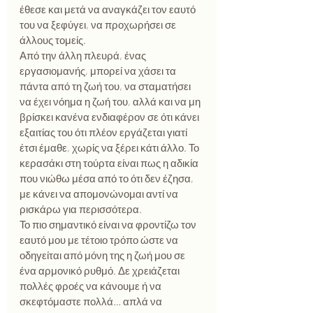
έθεσε και μετά να αναγκάζει τον εαυτό 
του να ξεφύγει, να προχωρήσει σε 
άλλους τομείς. 
Από την άλλη πλευρά, ένας 
εργασιομανής, μπορεί να χάσει τα 
πάντα από τη ζωή του, να σταματήσει 
να έχει νόημα η ζωή του, αλλά και να μη 
βρίσκει κανένα ενδιαφέρον σε ότι κάνει 
εξαιτίας του ότι πλέον εργάζεται γιατί 
έτσι έμαθε, χωρίς να ξέρει κάτι άλλο. Το 
κερασάκι στη τούρτα είναι πως η αδικία 
που νιώθω μέσα από το ότι δεν έζησα, 
με κάνει να απομονώνομαι αντί να 
ρισκάρω για περισσότερα.
Το πιο σημαντικό είναι να φροντίζω τον 
εαυτό μου με τέτοιο τρόπο ώστε να 
οδηγείται από μόνη της η ζωή μου σε 
ένα αρμονικό ρυθμό. Δε χρειάζεται 
πολλές φροές να κάνουμε ή να 
σκεφτόμαστε πολλά… απλά να 