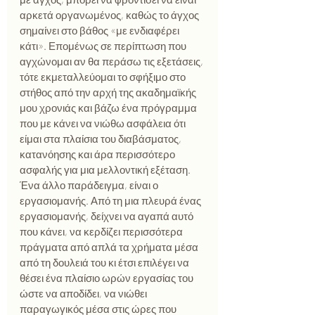
αρκετά οργανωμένος, καθώς το άγχος 
σημαίνει στο βάθος «με ενδιαφέρει 
κάτι». Επομένως σε περίπτωση που 
αγχώνομαι αν θα περάσω τις εξετάσεις, 
τότε εκμεταλλεύομαι το σφήξιμο στο 
στήθος από την αρχή της ακαδημαϊκής 
μου χρονιάς και βάζω ένα πρόγραμμα 
που με κάνει να νιώθω ασφάλεια ότι 
είμαι στα πλαίσια του διαβάσματος, 
κατανόησης και άρα περισσότερο 
ασφαλής για μια μελλοντική εξέταση.
Ένα άλλο παράδειγμα, είναι ο 
εργασιομανής. Από τη μια πλευρά ένας 
εργασιομανής, δείχνει να αγαπά αυτό 
που κάνει, να κερδίζει περισσότερα 
πράγματα από απλά τα χρήματα μέσα 
από τη δουλειά του κι έτσι επιλέγει να 
θέσει ένα πλαίσιο ωρών εργασίας του 
ώστε να αποδίδει, να νιώθει 
παραγωγικός μέσα στις ώρες που 