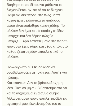
Βοήθησε το παιδί σου να μάθει να το 
διαχειρίζεται, όχι απλά να το διώχνει. 
Πάψε να σκέφτεσαι στο πως θα τα 
καταφέρει μελλοντικά το παιδί σου 
αφού είναι ευαίσθητο και αγχώδης. Το 
μέλλον δεν έχει καμία ουσία γιατί δεν 
υπάρχει και δεν ξέρεις πώς θα 
υπάρξει… Άρα εστίασε μόνο στο παρών 
που αυτό έχεις τώρα και μέσα από αυτό 
καθορίζεται σχεδόν αποκλειστικά το 
μέλλον.
Πολλοί ρωτούν: Οκ, δηλαδή να 
συμβιβαστούμε με το άγχος; Αυτή είναι 
η λύση;.
Και απαντώ: Δεν το βρίσκω άσχημη 
ιδέα. Γιατί να μη συμβιβαστούμε στο ότι 
και το άγχος είναι ένα συναίσθημα. 
Άλλωστε αυτό που αποτελεί πρόβλημα 
αγαπητοί μου, δεν είναι μόνο του το 