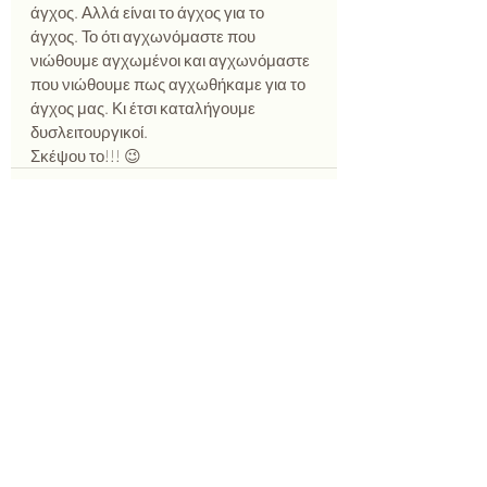
άγχος. Αλλά είναι το άγχος για το 
άγχος. Το ότι αγχωνόμαστε που 
νιώθουμε αγχωμένοι και αγχωνόμαστε 
που νιώθουμε πως αγχωθήκαμε για το 
άγχος μας. Κι έτσι καταλήγουμε 
δυσλειτουργικοί.
Σκέψου το!!! 😉
Πρόσφατες αναρτήσεις
Εμφάνιση όλων