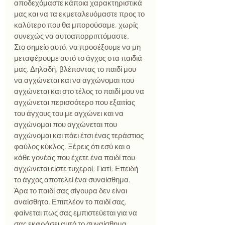
αποδεχόμαστε κάποια χαρακτηριστικά 
μας και να τα εκμεταλευόμαστε προς το 
καλύτερο που θα μπορούσαμε, χωρίς 
συνεχώς να αυτοαπορριπτόμαστε.
Στο σημείο αυτό, να προσέξουμε να μη 
μεταφέρουμε αυτό το άγχος στα παιδιά 
μας. Δηλαδή, βλέποντας το παιδί μου 
να αγχώνεται και να αγχώνομαι που 
αγχώνεται και στο τέλος το παιδί μου να 
αγχώνεται περισσότερο που εξαιτίας 
του άγχους του με αγχώνει και να 
αγχώνομαι που αγχώνεται που 
αγχώνομαι και πάει έτσι ένας τεράστιος 
φαύλος κύκλος. Ξέρεις ότι εσύ και ο 
κάθε γονέας που έχετε ένα παιδί που 
αγχώνεται είστε τυχεροί; Γιατί; Επειδή 
το άγχος αποτελεί ένα συναίσθημα. 
Άρα το παιδί σας σίγουρα δεν είναι 
αναίσθητο. Επιπλέον το παιδί σας, 
φαίνεται πως σας εμπιστεύεται για να 
σας εκφράσει αυτό το συναίσθημα. 