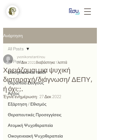
Ανάρτηση
All Posts
yvonikonstantinou
All Posts
26 Δεκ 2022
διαβάστηκε 1 λεπτά
Χρειάζομαι μια ψυχική
Οικογένεια και παιδί
διαταραχή/διάγνωση/ ΔΕΠΥ,
Θεραπεία Ζεύγους
ή όχι;;.
Άγχος
Έγινε ενημέρωση:
27 Δεκ 2022
Εξάρτηση / Εθισμός
Θεραπευτικές Προσεγγίσεις
Ατομική Ψυχοθεραπεία
Οικογενειακή Ψυχοθεραπεία