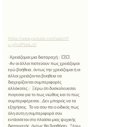
https://www.youtube.com/watch?
v=yPv0P5kAJI0
-Χρειάζομαι μια διαταραχή;; 💥‍💥 
-Αν οι άλλοι πιστεύουν πως χρειάζομαι 
εγώ βοήθεια..όντως την χρειάζομαι ή οι 
άλλοι χρειάζονται βοηθεια να 
διαχειρίζονται συμπεριφορές 
αλλόκοτες;;  Ξέρω ότι δυσκολευεσαι, 
πνιγεσαι για το πως νιώθεις και το πώς 
συμπεριφέρεσαι...Δεν μπορείς να τα 
εξηγήσεις.  Το να σου πει ο ειδικός πως 
όλη αυτη η συμπεριφορά σου 
εντάσσεται στο πλαίσιο μιας ψυχικής 
διαταραχής, όντως θα βοηθήσει;  Ξέρω 