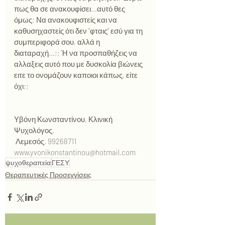
πως θα σε ανακουφίσει...αυτό θες 
όμως; Να ανακουφιστείς και να 
καθυσηχαστείς ότι δεν "φταις" εσύ για τη 
συμπεριφορά σου, αλλά η 
διαταραχή...;; Ή να προσπαθήζεις να 
αλλαξεις αυτό που με δυσκολία βιώνεις 
ειτε το ονομάζουν καποιοι κάπως, είτε 
όχι;;  
Υβόνη Κωνσταντίνου, Κλινική 
Ψυχολόγος,
 Λεμεσός, 99268711 
www.yvonikonstantinou@hotmail.com
ψυχοθεραπεία
ΓΕΣΥ
Θεραπευτικές Προσεγγίσεις