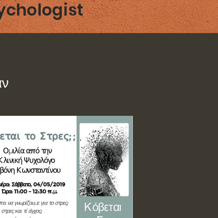
chologist
αν