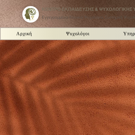
ΚΕΝΤΡΟ ΕΚΠΑΙΔΕΥΣΗΣ & ΨΥΧΟΛΟΓΙΚΗΣ 
Εγγεγραμμένοι Κλινικοί Ψυχολόγοι, Συστημική Ψυχο
Αρχική
Ψυχολόγοι
Υπηρ