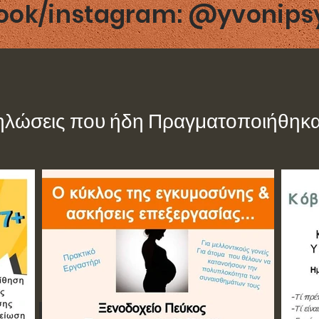
ook/instagram: @yvonipsy
ηλώσεις που ήδη Πραγματοποιήθηκ