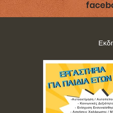
faceb
Εκδ